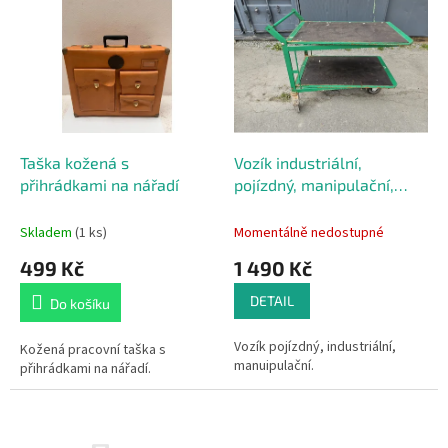
ý
o
p
d
i
u
s
k
p
t
r
ů
o
d
Taška kožená s
Vozík industriální,
u
přihrádkami na nářadí
pojízdný, manipulační,
k
kovový
t
Skladem
(1 ks)
Momentálně nedostupné
ů
499 Kč
1 490 Kč
DETAIL
Do košíku
Vozík pojízdný, industriální,
Kožená pracovní taška s
manuipulační.
přihrádkami na nářadí.