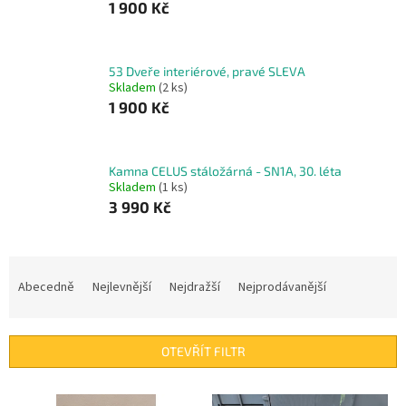
1 900 Kč
53 Dveře interiérové, pravé SLEVA
Skladem
(2 ks)
1 900 Kč
Kamna CELUS stáložárná - SN1A, 30. léta
Skladem
(1 ks)
3 990 Kč
Ř
a
Abecedně
Nejlevnější
Nejdražší
Nejprodávanější
z
e
n
OTEVŘÍT FILTR
í
p
V
r