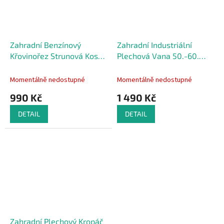
Zahradní Benzínový
Zahradní Industriální
Křovinořez Strunová Kosa
Plechová Vana 50.-60.
MTD
léta Vintage
Momentálně nedostupné
Momentálně nedostupné
990 Kč
1 490 Kč
DETAIL
DETAIL
Zahradní Plechový Kropáč