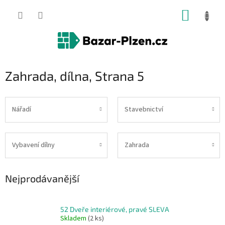
Přejít
NÁKUP
na
obsah
KOŠÍK
Zahrada, dílna
, Strana 5
Nářadí
Stavebnictví
Vybavení dílny
Zahrada
Nejprodávanější
52 Dveře interiérové, pravé SLEVA
Skladem
(2 ks)