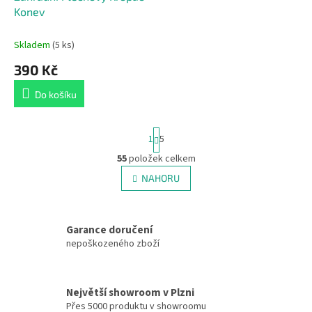
Konev
Skladem
(5 ks)
390 Kč
Do košíku
S
1
5
t
r
55
položek celkem
O
á
v
NAHORU
n
l
k
á
o
v
d
á
Garance doručení
a
n
c
nepoškozeného zboží
í
í
p
r
Největší showroom v Plzni
v
Přes 5000 produktu v showroomu
k