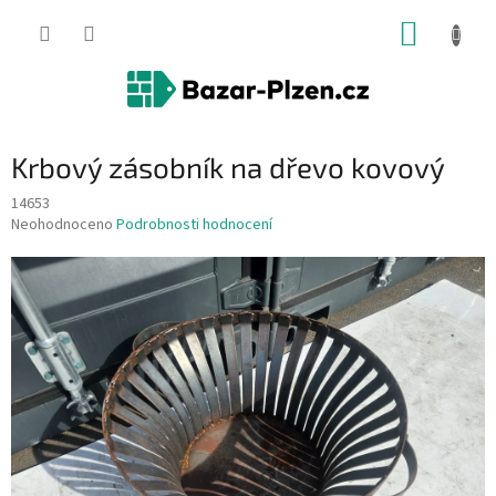
Přejít
NÁKUP
na
obsah
KOŠÍK
Krbový zásobník na dřevo kovový
14653
Průměrné
Neohodnoceno
Podrobnosti hodnocení
hodnocení
produktu
je
0,0
z
5
hvězdiček.