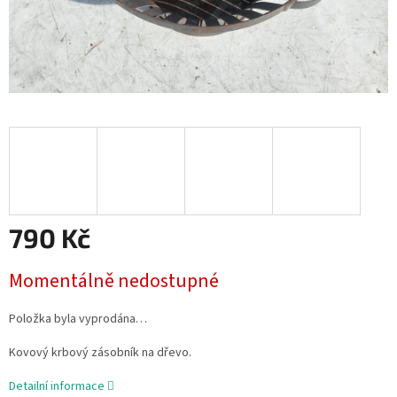
790 Kč
Měrná
Momentálně nedostupné
cena:
Položka byla vyprodána…
Kovový krbový zásobník na dřevo.
Detailní informace