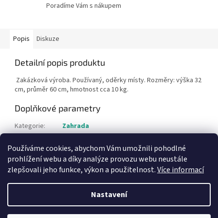
Poradíme Vám s nákupem
Popis
Diskuze
Detailní popis produktu
Zakázková výroba. Používaný, oděrky místy. Rozměry: výška 32
cm, průměr 60 cm, hmotnost cca 10 kg.
Doplňkové parametry
Kategorie
:
Zahrada
Hmotnost
:
15 kg
Používáme cookies, abychom Vám umožnili pohodlné
Položka byla vyprodána…
prohlížení webu a díky analýze provozu webu neustále
zlepšovali jeho funkce, výkon a použitelnost.
Více informací
Z
á
Nastavení
Vytvořil Shoptet
p
a