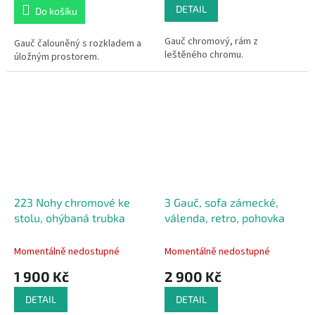
DETAIL
Do košíku
Gauč chromový, rám z
Gauč čalouněný s rozkladem a
leštěného chromu.
úložným prostorem.
223 Nohy chromové ke
3 Gauč, sofa zámecké,
stolu, ohýbaná trubka
válenda, retro, pohovka
Momentálně nedostupné
Momentálně nedostupné
1 900 Kč
2 900 Kč
DETAIL
DETAIL