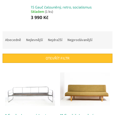
15 Gauč čalouněný, retro, socialismus
Skladem
(1 ks)
3 990 Kč
Ř
a
Abecedně
Nejlevnější
Nejdražší
Nejprodávanější
z
e
n
OTEVŘÍT FILTR
í
p
V
r
ý
o
p
d
i
u
s
k
p
t
r
ů
o