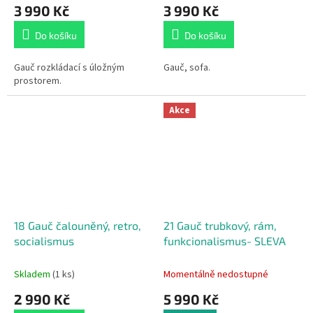
3 990 Kč
3 990 Kč
Do košíku
Do košíku
Gauč rozkládací s úložným
Gauč, sofa.
prostorem.
Akce
18 Gauč čalouněný, retro,
21 Gauč trubkový, rám,
socialismus
funkcionalismus- SLEVA
Skladem
(1 ks)
Momentálně nedostupné
2 990 Kč
5 990 Kč