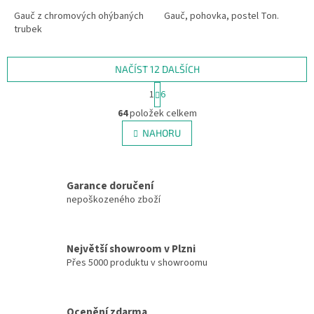
Gauč z chromových ohýbaných
Gauč, pohovka, postel Ton.
trubek
NAČÍST 12 DALŠÍCH
S
1
6
t
O
r
64
položek celkem
v
á
l
NAHORU
n
á
k
d
o
v
a
á
Garance doručení
c
n
í
nepoškozeného zboží
í
p
r
v
Největší showroom v Plzni
k
Přes 5000 produktu v showroomu
y
v
ý
p
Ocenění zdarma