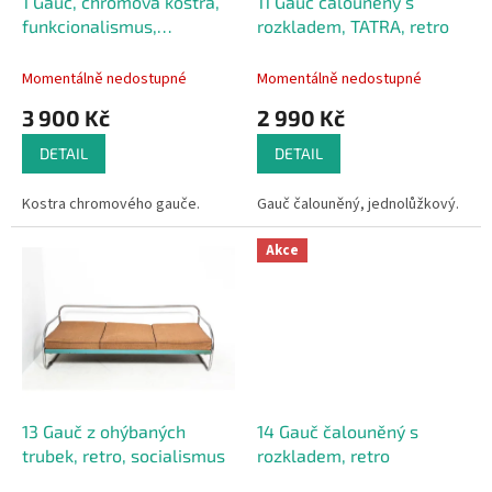
d
1 Gauč, chromová kostra,
11 Gauč čalouněný s
u
funkcionalismus,
rozkladem, TATRA, retro
k
retro,vintage, pohovka
t
Momentálně nedostupné
Momentálně nedostupné
ů
3 900 Kč
2 990 Kč
DETAIL
DETAIL
Kostra chromového gauče.
Gauč čalouněný, jednolůžkový.
Akce
13 Gauč z ohýbaných
14 Gauč čalouněný s
trubek, retro, socialismus
rozkladem, retro