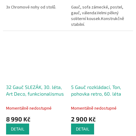
3x Chromové nohy od stolů.
Gauč, sofa zámecké, postel,
gauč, válenda.Velmi pěkný
soliterní kousek.Konstrukčně
stabilní.
32 Gauč SLEZÁK, 30. léta,
5 Gauč rozkládací, Ton,
Art Deco, funkcionalismus
pohovka retro, 60. léta
Momentálně nedostupné
Momentálně nedostupné
8 990 Kč
2 900 Kč
DETAIL
DETAIL