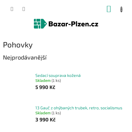
Přejít
NÁKUP
na
obsah
KOŠÍK
Pohovky
Nejprodávanější
Sedací souprava kožená
Skladem
(1 ks)
5 990 Kč
13 Gauč z ohýbaných trubek, retro, socialismus
Skladem
(1 ks)
3 990 Kč