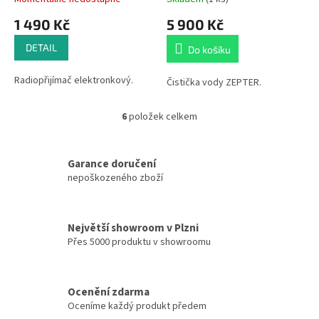
1 490 Kč
5 900 Kč
DETAIL
Do košíku
Radiopřijímač elektronkový.
Čistička vody ZEPTER.
6
položek celkem
O
v
l
á
Garance doručení
d
nepoškozeného zboží
a
c
í
Největší showroom v Plzni
p
Přes 5000 produktu v showroomu
r
v
k
y
Ocenění zdarma
v
Oceníme každý produkt předem
ý