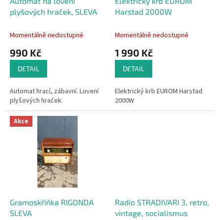
d
Automat na lovení
Elektrický krb EUROM
u
plyšových hraček, SLEVA
Harstad 2000W
k
t
Momentálně nedostupné
Momentálně nedostupné
ů
990 Kč
1 990 Kč
DETAIL
DETAIL
Automat hrací, zábavní. Lovení
Elektrický krb EUROM Harstad
plyšových hraček.
2000W
Akce
Gramoskříňka RIGONDA
Radio STRADIVARI 3, retro,
SLEVA
vintage, socialismus