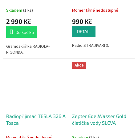
Skladem
(1 ks)
Momentálně nedostupné
2 990 Kč
990 Kč
DETAIL
Do košíku
Radio STRADIVARI 3.
Gramoskříňka RADIOLA-
RIGONDA.
Akce
Radiopřijímač TESLA 326 A
Zepter EdelWasser Gold
Tosca
čistička vody SLEVA
Momentálně nedostupné
Skladem
(1 ks)