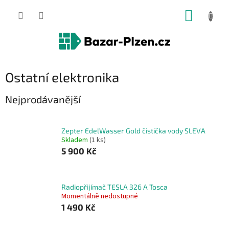
Přejít
NÁKUP
na
obsah
KOŠÍK
Ostatní elektronika
Nejprodávanější
Zepter EdelWasser Gold čistička vody SLEVA
Skladem
(1 ks)
5 900 Kč
Radiopřijímač TESLA 326 A Tosca
Momentálně nedostupné
1 490 Kč