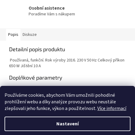
Osobní asistence
Poradíme Vám s nákupem
Popis
Diskuze
Detailní popis produktu
Používaná, funkční. Rok výroby 2016. 230 V 50 Hz Celkový příkon
650 W Jištění 10 A
Doplňkové parametry
Kategorie
:
Vybavení dílny
Používáme cookies, abychom Vám umožnili pohodlné
Hmotnost
:
1 kg
prohlížení webu a díky analýze provozu webu neustále
zlepšovali jeho funkce, výkon a použitelnost.
Více informací
Z
á
Nastavení
Vytvořil Shoptet
p
a