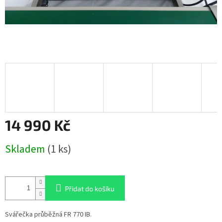
14 990 Kč
Měrná
Skladem
(1 ks)
cena:
Přidat do košíku
Svářečka průběžná FR 770 IB.