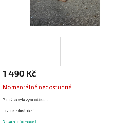
1 490 Kč
Měrná
Momentálně nedostupné
cena:
Položka byla vyprodána…
Lavice industriální.
Detailní informace