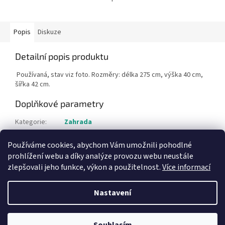
Popis
Diskuze
Detailní popis produktu
Používaná, stav viz foto. Rozměry: délka 275 cm, výška 40 cm,
šířka 42 cm.
Doplňkové parametry
Kategorie
:
Zahrada
Hmotnost
:
1 kg
Používáme cookies, abychom Vám umožnili pohodlné
Položka byla vyprodána…
prohlížení webu a díky analýze provozu webu neustále
zlepšovali jeho funkce, výkon a použitelnost.
Více informací
Z
á
Nastavení
Vytvořil Shoptet
p
a
t