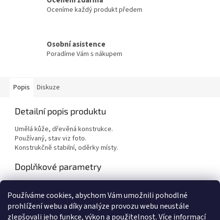
Oceníme každý produkt předem
Osobní asistence
Poradíme Vám s nákupem
Popis
Diskuze
Detailní popis produktu
Umělá kůže, dřevěná konstrukce.
Používaný, stav viz foto.
Konstrukčně stabilní, oděrky místy.
Doplňkové parametry
Kategorie
:
Pohovky
Používáme cookies, abychom Vám umožnili pohodlné
Hmotnost
:
1 kg
prohlížení webu a díky analýze provozu webu neustále
zlepšovali jeho funkce, výkon a použitelnost.
Více informací