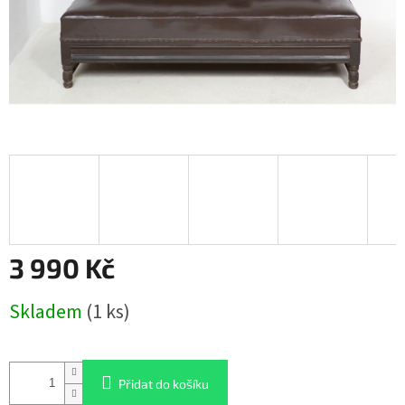
3 990 Kč
Měrná
Skladem
(1 ks)
cena:
Přidat do košíku