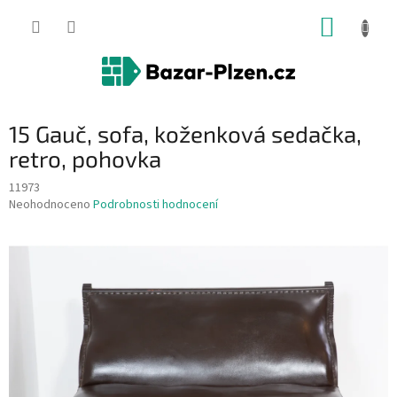
Přejít
NÁKUP
na
obsah
KOŠÍK
15 Gauč, sofa, koženková sedačka,
retro, pohovka
11973
Průměrné
Neohodnoceno
Podrobnosti hodnocení
hodnocení
produktu
je
0,0
z
5
hvězdiček.