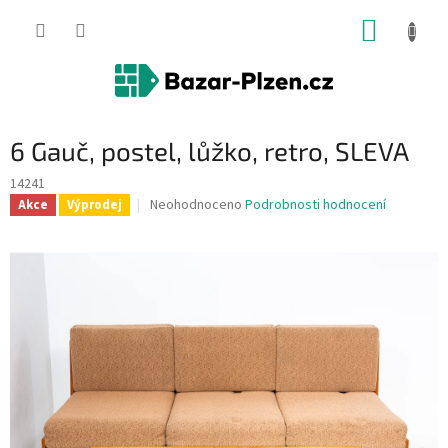
Přejít
NÁKUP
na
obsah
KOŠÍK
6 Gauč, postel, lůžko, retro, SLEVA
14241
Průměrné
Neohodnoceno
Podrobnosti hodnocení
Akce
Výprodej
hodnocení
produktu
je
0,0
z
5
hvězdiček.