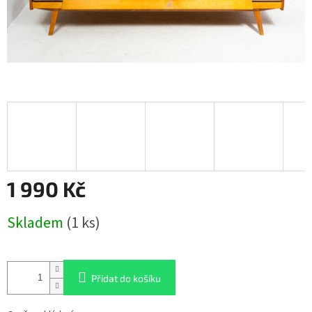
1 990 Kč
Měrná
Skladem
(1 ks)
cena:
Přidat do košíku