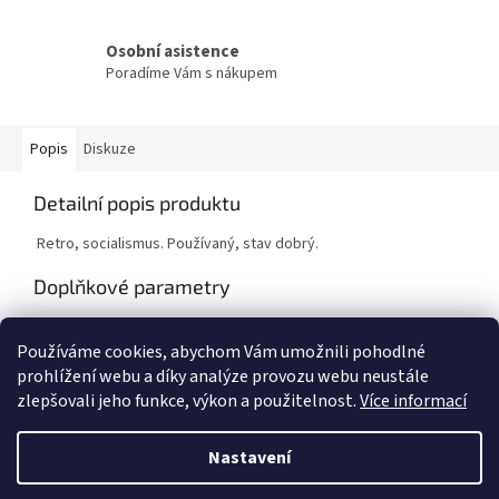
Osobní asistence
Poradíme Vám s nákupem
Popis
Diskuze
Detailní popis produktu
Retro, socialismus. Používaný, stav dobrý.
Doplňkové parametry
Kategorie
:
Pohovky
Používáme cookies, abychom Vám umožnili pohodlné
Hmotnost
:
1 kg
prohlížení webu a díky analýze provozu webu neustále
zlepšovali jeho funkce, výkon a použitelnost.
Více informací
Z
á
Nastavení
Vytvořil Shoptet
p
a