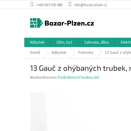
Přejít
+420 603 920 488
info@bazar-plzen.cz
na
obsah
Nábytek
Dům, byt
Zahrada, dílna
Elekt
Domů
Nábytek
Pohovky
13 Gauč z ohýb
13 Gauč z ohýbaných trubek, 
Průměrné
Neohodnoceno
Podrobnosti hodnocení
hodnocení
produktu
je
0,0
z
5
hvězdiček.