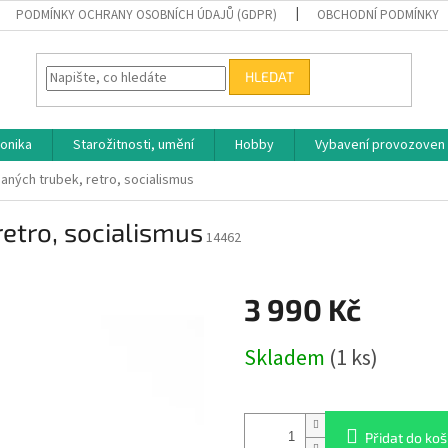
PODMÍNKY OCHRANY OSOBNÍCH ÚDAJŮ (GDPR)
OBCHODNÍ PODMÍNKY
HLEDAT
ronika
Starožitnosti, umění
Hobby
Vybavení provozoven
aných trubek, retro, socialismus
retro, socialismus
14462
3 990 Kč
Měrná
Skladem
(1 ks)
cena:
Přidat do koš