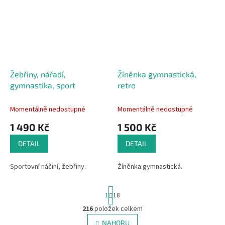
Žebřiny, nářadí,
Žíněnka gymnastická,
gymnastika, sport
retro
Momentálně nedostupné
Momentálně nedostupné
1 490 Kč
1 500 Kč
DETAIL
DETAIL
Sportovní náčiní, žebřiny.
Žíněnka gymnastická.
S
1
18
t
r
216
položek celkem
O
á
v
NAHORU
n