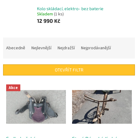
Kolo skládací, elektro- bez baterie
Skladem
(1 ks)
12 990 Kč
Ř
a
Abecedně
Nejlevnější
Nejdražší
Nejprodávanější
z
e
n
OTEVŘÍT FILTR
í
p
V
r
Akce
ý
o
p
d
i
u
s
k
p
t
r
ů
o