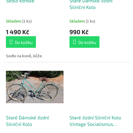
d
Sedlo koňské
Staré Dámské Jízdní
u
Silniční Kolo
k
t
Skladem
(1 ks)
Skladem
(1 ks)
ů
1 490 Kč
990 Kč
Do košíku
Do košíku
Sedlo na koně, kůže.
Staré Dámské Jízdní
Staré Jízdní Silniční Kolo
Silniční Kolo
Vintage Socialismus
RETRO