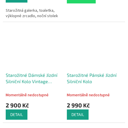
Starožitná galerka, toaletka,
výklopné zrcadlo, noční stolek
Starožitné Dámské Jízdní
Starožitné Pánské Jízdní
Silniční Kolo Vintage
Silniční Kolo
RETRO
Momentálně nedostupné
Momentálně nedostupné
2 900 Kč
2 990 Kč
DETAIL
DETAIL