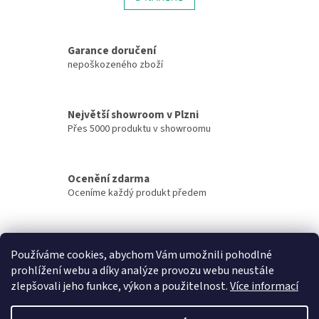
l
k
á
o
v
d
á
Garance doručení
a
n
c
nepoškozeného zboží
í
í
p
r
Největší showroom v Plzni
v
Přes 5000 produktu v showroomu
k
y
v
ý
Ocenění zdarma
p
Oceníme každý produkt předem
i
s
u
Osobní asistence
Používáme cookies, abychom Vám umožnili pohodlné
Poradíme Vám s nákupem
prohlížení webu a díky analýze provozu webu neustále
zlepšovali jeho funkce, výkon a použitelnost.
Více informací
Z
á