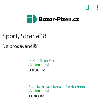
Přejít
NÁKUP
na
obsah
KOŠÍK
Sport
, Strana 18
Nejprodávanější
14 Kolo jízdní Morati
Skladem
(1 ks)
8 900 Kč
Blatníky, nárazníky na kočárek, chrom
Skladem
(1 ks)
1 000 Kč