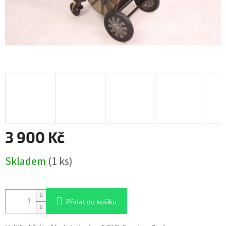
3 900 Kč
Měrná
Skladem
(1 ks)
cena:
Přidat do košíku