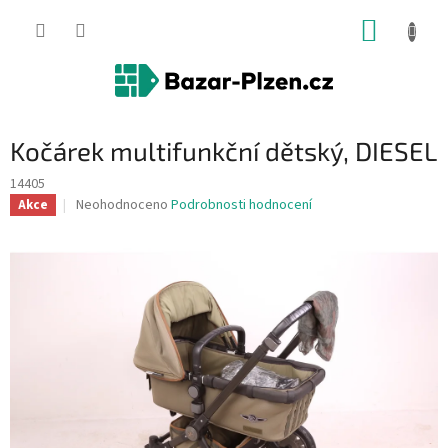
Přejít
NÁKUP
na
obsah
KOŠÍK
Kočárek multifunkční dětský, DIESEL
14405
Průměrné
Neohodnoceno
Podrobnosti hodnocení
Akce
hodnocení
produktu
je
0,0
z
5
hvězdiček.