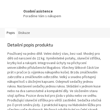
Osobní asistence
Poradíme Vám s nákupem
Popis
Diskuze
Detailní popis produktu
Používaný na jedno dítě. Velmi dobrý stav, bez vad. Vhodný pro
děti od narození do 22 kg. Vyměnitelné potahy, sluneční stříška,
krytky kol a rukojeti. Integrované úchyty na přichycení
univerzálního příslušenství Bugaboo. Všechny látkové části lze
prát v pračce (s výjimkou nákupního koše). Brzdu zmáčknutím
zabrzdíte a zmáčknutím odbrzdíte. Velký a snadno přístupný
nákupní koš s úložnými kapsami. Odejmutí sedačky jednou
rukou. Nastavení sedačky jednou rukou. Skládání v jednom kuse
nebo na dva samostatné a kompaktní díly. Ve složeném stavu
stojí zpříma. Pozice dvou kol pro jízdu v písku nebo ve sněhu.
Prodlužující sluneční stříška pro větší zastínění. Sedačka otočná
po či proti směru jízdy. 2 praktické kapsy na hlubokém lůžku pro
všechny vaše drobnosti. Možnost odvětrávání na čelní straně