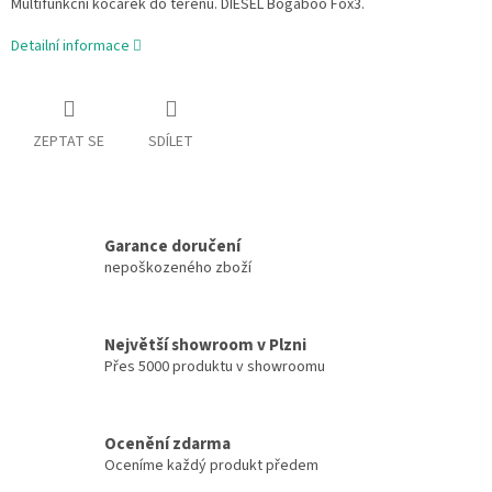
Multifunkční kočárek do terénu. DIESEL Bogaboo Fox3.
Detailní informace
ZEPTAT SE
SDÍLET
Garance doručení
nepoškozeného zboží
Největší showroom v Plzni
Přes 5000 produktu v showroomu
Ocenění zdarma
Oceníme každý produkt předem