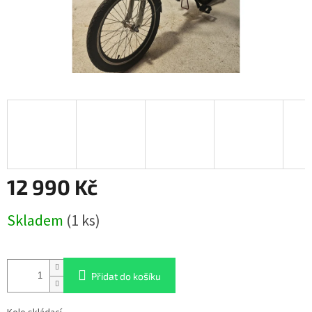
12 990 Kč
Měrná
Skladem
(1 ks)
cena:
Přidat do košíku