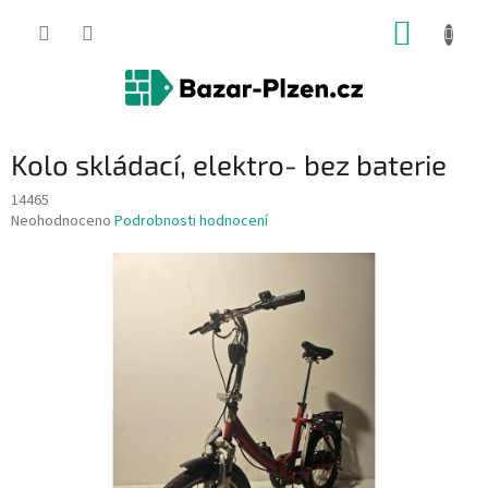
Přejít
NÁKUP
na
obsah
KOŠÍK
Kolo skládací, elektro- bez baterie
14465
Průměrné
Neohodnoceno
Podrobnosti hodnocení
hodnocení
produktu
je
0,0
z
5
hvězdiček.