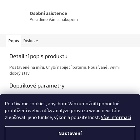
Osobní asistence
Poradíme Vám s nákupem
Popis
Diskuze
Detailní popis produktu
Postavené na míru. Chybí nabíjecí baterie. Používané, velmi
dobrý stav.
Doplňkové parametry
Kategorie
:
Sport
Používáme cookies, abychom Vám umožnili pohodlné
Hmotnost
:
1 kg
prohlížení webu a díky analýze provozu webu neustále
zlepšovali jeho funkce, výkon a použitelnost.
Více informací
Z
á
Nastavení
Vytvořil Shoptet
p