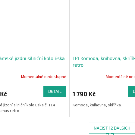
ámské jízdní silniční kolo Eska
114 Komoda, knihovna, skříň
retro
Momentálně nedostupné
Momentálně ne
DETAIL
 Kč
1 790 Kč
jízdní silniční kolo Eska č. 114
Komoda, knihovna, skříňka.
ismus retro
NAČÍST 12 DALŠÍCH