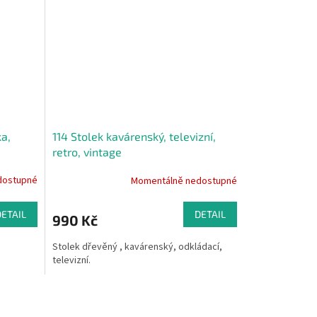
ka,
114 Stolek kavárenský, televizní,
retro, vintage
dostupné
Momentálně nedostupné
DETAIL
DETAIL
990 Kč
Stolek dřevěný , kavárenský, odkládací,
televizní.