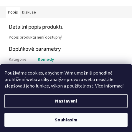
Popis
Diskuze
Detailní popis produktu
Popis produktu není dostupný
Doplňkové parametry
Kategorie
:
Komody
Hmotnost
:
1 kg
Používáme cookies, abychom Vám umožnili pohodlné
Položka byla vyprodána…
prohlížení webu a díky analýze provozu webu neustále
zlepšovali jeho funkce, výkon a použitelnost.
Více informací
Z
á
Nastavení
Vytvořil Shoptet
p
a
t
Souhlasím
Copyright 2026
Bazar-plzen.cz
. Všechna práva vyhrazena.
í