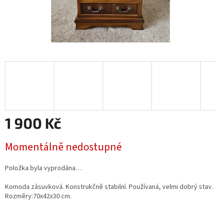
1 900 Kč
Měrná
Momentálně nedostupné
cena:
Položka byla vyprodána…
Komoda zásuvková. Konstrukčně stabilní. Používaná, velmi dobrý stav.
Rozměry:70x42x30 cm.