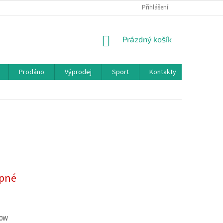
Přihlášení
NÁKUPNÍ
Prázdný košík
KOŠÍK
Prodáno
Výprodej
Sport
Kontakty
pné
00W