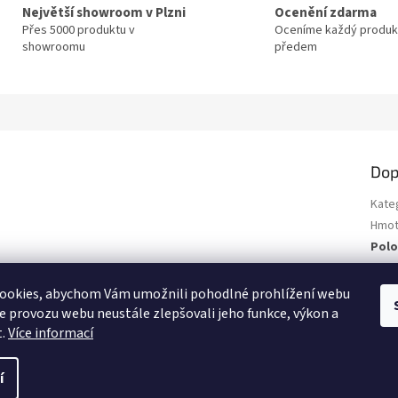
Největší showroom v Plzni
Ocenění zdarma
Přes 5000 produktu v
Oceníme každý produk
showroomu
předem
Dop
Kate
Hmot
Polo
ookies, abychom Vám umožnili pohodlné prohlížení webu
ze provozu webu neustále zlepšovali jeho funkce, výkon a
t.
Více informací
í
.