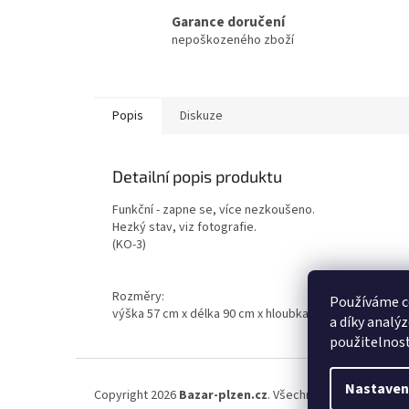
Garance doručení
nepoškozeného zboží
Popis
Diskuze
Detailní popis produktu
Funkční - zapne se, více nezkoušeno.
Hezký stav, viz fotografie.
(KO-3)
Rozměry:
Používáme c
výška 57 cm x délka 90 cm x hloubka cca 10 cm
a díky analý
použitelnos
Z
á
Nastaven
Copyright 2026
Bazar-plzen.cz
. Všechna práva vyhrazena
p