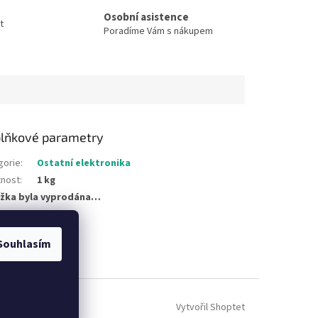
Osobní asistence
t
Poradíme Vám s nákupem
lňkové parametry
gorie
:
Ostatní elektronika
nost
:
1 kg
žka byla vyprodána…
Souhlasím
Vytvořil Shoptet