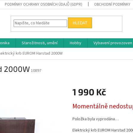
PODMÍNKY OCHRANY OSOBNÍCH ÚDAJŮ (GDPR)
OBCHODNÍ PODMÍNKY
HLEDAT
ronika
Starožitnosti, umění
Hobby
Vybavení provozoven
lektrický krb EUROM Harstad 2000W
ad 2000W
10897
1 990 Kč
Měrná
Momentálně nedostu
cena:
Položka byla vyprodána…
Elektrický krb EUROM Harstad 20