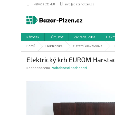
Přejít
+420 603 920 488
info@bazar-plzen.cz
na
obsah
Nábytek
Dům, byt
Zahrada, dílna
Elekt
Domů
Elektronika
Ostatní elektronika
E
Elektrický krb EUROM Harst
Průměrné
Neohodnoceno
Podrobnosti hodnocení
hodnocení
produktu
je
0,0
z
5
hvězdiček.