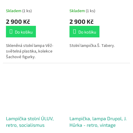
Skladem
(1 ks)
Skladem
(1 ks)
2 900 Kč
2 900 Kč
Do košíku
Do košíku
Skleněná stolní lampa Věž-
Stolní lampička.Š. Tabery.
světelná plastika, kolekce
Šachové figurky.
Lampička stolní ÚLUV,
Lampička, lampa Drupol, J.
retro, socialismus
Hůrka - retro, vintage