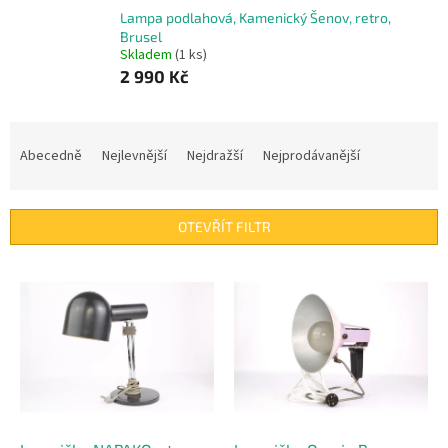
Lampa podlahová, Kamenický Šenov, retro,
Brusel
Skladem
(1 ks)
2 990 Kč
Ř
a
Abecedně
Nejlevnější
Nejdražší
Nejprodávanější
z
e
n
OTEVŘÍT FILTR
í
p
V
r
ý
o
p
d
i
u
s
k
p
t
r
ů
o