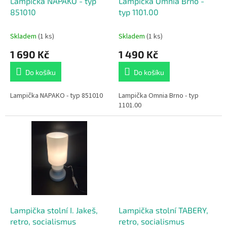
d
Lampička NAPAKO - typ
Lampička Omnia Brno -
u
851010
typ 1101.00
k
t
Skladem
(1 ks)
Skladem
(1 ks)
ů
1 690 Kč
1 490 Kč
Do košíku
Do košíku
Lampička NAPAKO - typ 851010
Lampička Omnia Brno - typ
1101.00
Lampička stolní I. Jakeš,
Lampička stolní TABERY,
retro, socialismus
retro, socialismus