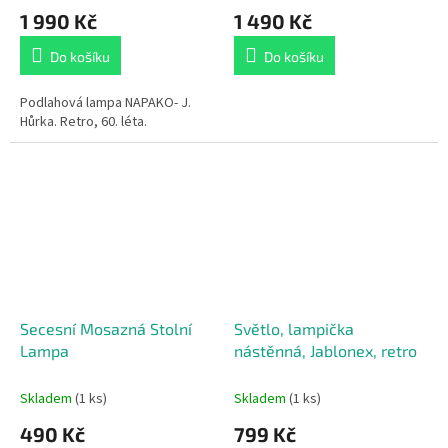
1 990 Kč
1 490 Kč
Do košíku
Do košíku
Podlahová lampa NAPAKO- J.
Hůrka. Retro, 60. léta.
Secesní Mosazná Stolní
Světlo, lampička
Lampa
nástěnná, Jablonex, retro
Skladem
(1 ks)
Skladem
(1 ks)
490 Kč
799 Kč