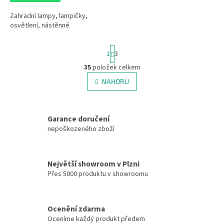
Zahradní lampy, lampičky,
osvětlení, nástěnné
S
1
3
t
r
35
položek celkem
O
á
v
NAHORU
n
l
k
á
o
v
d
á
Garance doručení
a
n
c
nepoškozeného zboží
í
í
p
r
Největší showroom v Plzni
v
Přes 5000 produktu v showroomu
k
y
v
ý
Ocenění zdarma
p
Oceníme každý produkt předem
i