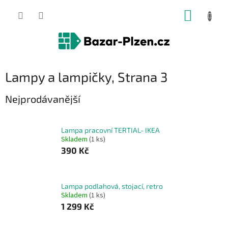
Přejít
NÁKUP
na
obsah
KOŠÍK
Lampy a lampičky
, Strana 3
Nejprodávanější
Lampa pracovní TERTIAL- IKEA
Skladem
(1 ks)
390 Kč
Lampa podlahová, stojací, retro
Skladem
(1 ks)
1 299 Kč