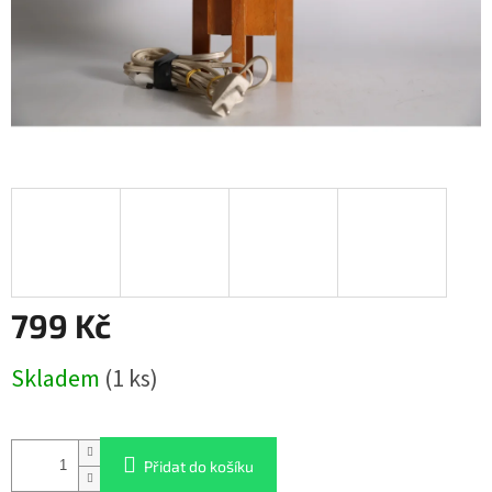
799 Kč
Měrná
Skladem
(1 ks)
cena:
Přidat do košíku