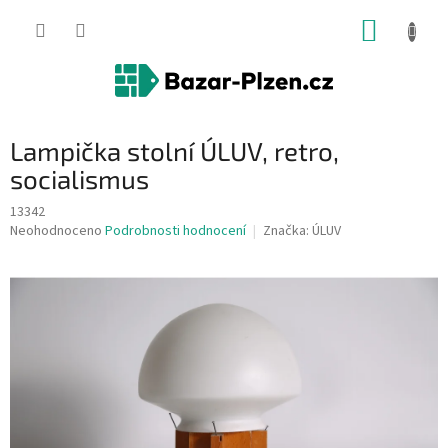
Přejít
NÁKUP
na
obsah
KOŠÍK
Lampička stolní ÚLUV, retro,
socialismus
13342
Průměrné
Neohodnoceno
Podrobnosti hodnocení
Značka:
ÚLUV
hodnocení
produktu
je
0,0
z
5
hvězdiček.