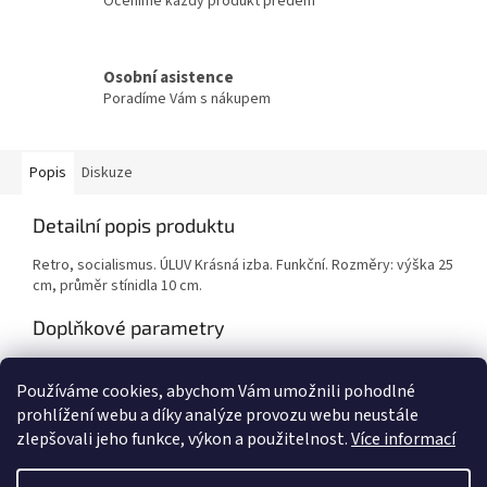
Oceníme každý produkt předem
Osobní asistence
Poradíme Vám s nákupem
Popis
Diskuze
Detailní popis produktu
Retro, socialismus. ÚLUV Krásná izba. Funkční. Rozměry: výška 25
cm, průměr stínidla 10 cm.
Doplňkové parametry
Kategorie
:
Osvětlení, stínidla
Používáme cookies, abychom Vám umožnili pohodlné
Hmotnost
:
1 kg
prohlížení webu a díky analýze provozu webu neustále
zlepšovali jeho funkce, výkon a použitelnost.
Více informací
Z
á