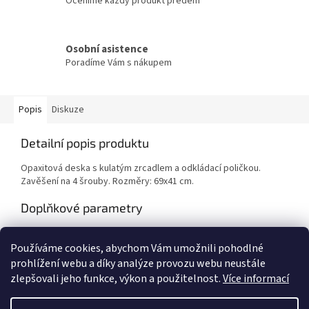
Oceníme každý produkt předem
Osobní asistence
Poradíme Vám s nákupem
Popis
Diskuze
Detailní popis produktu
Opaxitová deska s kulatým zrcadlem a odkládací poličkou.
Zavěšení na 4 šrouby. Rozměry: 69x41 cm.
Doplňkové parametry
Kategorie
:
Dekorace
Používáme cookies, abychom Vám umožnili pohodlné
Hmotnost
:
1 kg
prohlížení webu a díky analýze provozu webu neustále
zlepšovali jeho funkce, výkon a použitelnost.
Více informací
Z
á