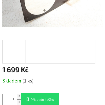
1 699 Kč
Měrná
Skladem
(1 ks)
cena:
Přidat do košíku