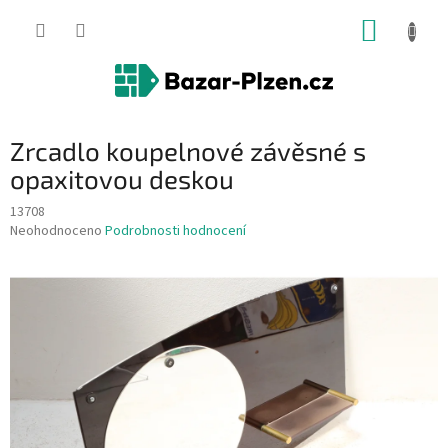
Přejít
NÁKUP
na
obsah
KOŠÍK
Zrcadlo koupelnové závěsné s
opaxitovou deskou
13708
Průměrné
Neohodnoceno
Podrobnosti hodnocení
hodnocení
produktu
je
0,0
z
5
hvězdiček.