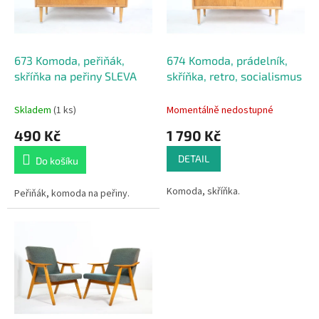
p
d
r
u
o
k
d
t
673 Komoda, peřiňák,
674 Komoda, prádelník,
u
ů
skříňka na peřiny SLEVA
skříňka, retro, socialismus
k
t
Skladem
(1 ks)
Momentálně nedostupné
ů
490 Kč
1 790 Kč
DETAIL
Do košíku
Komoda, skříňka.
Peřiňák, komoda na peřiny.