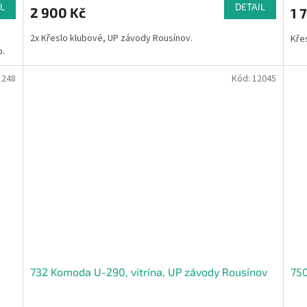
L
DETAIL
2 900 Kč
1 
2x Křeslo klubové, UP závody Rousínov.
Křes
o.
1248
Kód:
12045
732 Komoda U-290, vitrína, UP závody Rousínov
750