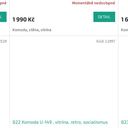
upné
Momentálně nedostupné
L
DETAIL
1 990 Kč
1 
Komoda, stěna, vitrína.
Kom
2529
Kód:
12997
o
822 Komoda U-149 , vitrína, retro, socialismus
823