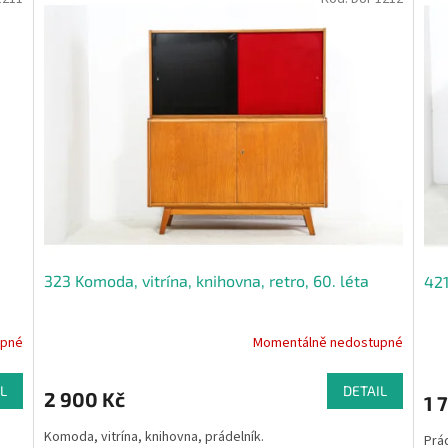
323 Komoda, vitrína, knihovna, retro, 60. léta
421
upné
Momentálně nedostupné
L
DETAIL
2 900 Kč
1 
Komoda, vitrína, knihovna, prádelník.
Prá