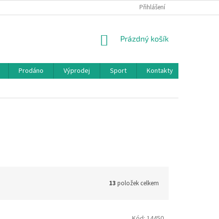
Přihlášení
NÁKUPNÍ
Prázdný košík
KOŠÍK
Prodáno
Výprodej
Sport
Kontakty
13
položek celkem
Kód:
14450