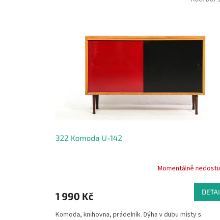
ý
í
p
p
i
r
s
o
p
d
r
u
o
k
d
t
u
ů
k
t
ů
322 Komoda U-142
Momentálně nedost
DETAI
1 990 Kč
Komoda, knihovna, prádelník. Dýha v dubu místy s