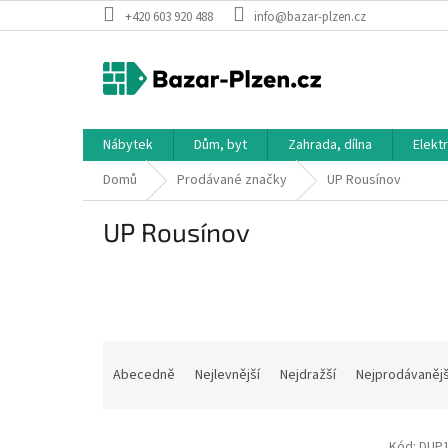
Přejít
+420 603 920 488
info@bazar-plzen.cz
na
obsah
Nábytek
Dům, byt
Zahrada, dílna
Elekt
Domů
Prodávané značky
UP Rousínov
UP Rousínov
Ř
a
Abecedně
Nejlevnější
Nejdražší
Nejprodávanějš
z
e
V
n
Kód:
DUP