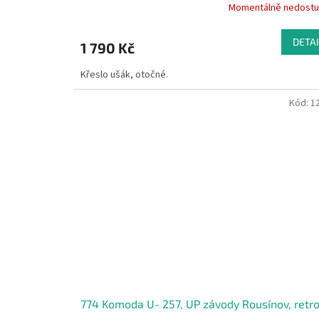
Momentálně nedost
DETAI
1 790 Kč
Křeslo ušák, otočné.
Kód:
1
774 Komoda U- 257, UP závody Rousínov, retr