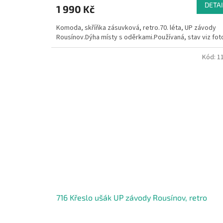
DETAI
1 990 Kč
Komoda, skříňka zásuvková, retro.70. léta, UP závody
Rousínov.Dýha místy s oděrkami.Používaná, stav viz fot
Kód:
1
716 Křeslo ušák UP závody Rousínov, retro