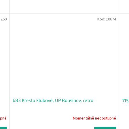
1260
Kód:
10674
683 Křeslo klubové, UP Rousínov, retro
715
upné
Momentálně nedostupné