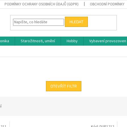
PODMÍNKY OCHRANY OSOBNÍCH ÚDAJŮ (GDPR)
OBCHODNÍ PODMÍNKY
HLEDAT
ronika
Starožitnosti, umění
Hobby
Vybavení provozoven
OTEVŘÍT FILTR
í
1211
Kód:
DUP1212