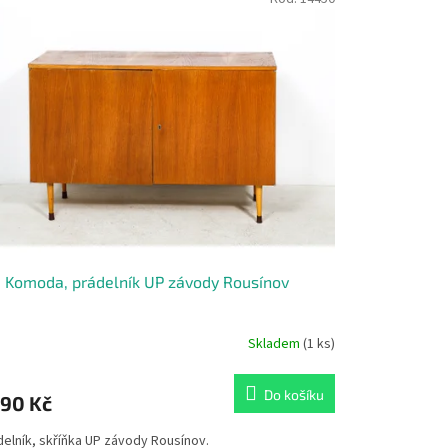
 Komoda, prádelník UP závody Rousínov
Skladem
(1 ks)
Do košíku
790 Kč
delník, skříňka UP závody Rousínov.