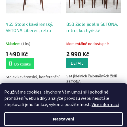
p
d
r
u
o
k
d
t
465 Stolek kavárenský,
853 Židle jídelní SETONA,
u
ů
SETONA Liberec, retro
retro, kuchyňské
k
t
Skladem
(1 ks)
Momentálně nedostupné
ů
1 490 Kč
2 990 Kč
DETAIL
Do košíku
Set jídelních čalouněných židlí
Stolek kavárenský, konferenční.
SETONA.
Používáme cookies, abychom Vám umožnili pohodlné
2
položek celkem
O
prohlížení webu a díky analýze provozu webu neustále
v
zlepšovali jeho funkce, výkon a použitelnost.
Více informací
l
Z
á
á
Nastavení
d
Vytvořil Shoptet
p
a