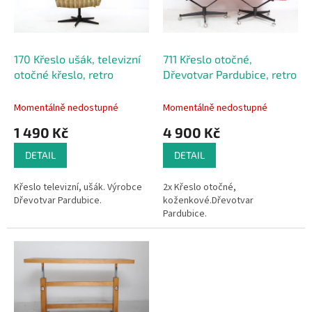
p
d
r
u
o
k
d
t
170 Křeslo ušák, televizní
711 Křeslo otočné,
u
ů
otočné křeslo, retro
Dřevotvar Pardubice, retro
k
t
Momentálně nedostupné
Momentálně nedostupné
ů
1 490 Kč
4 900 Kč
DETAIL
DETAIL
Křeslo televizní, ušák. Výrobce
2x Křeslo otočné,
Dřevotvar Pardubice.
koženkové.Dřevotvar
Pardubice.