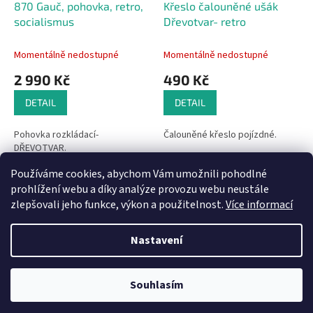
870 Gauč, pohovka, retro,
Křeslo čalouněné ušák
socialismus
Dřevotvar- retro
Momentálně nedostupné
Momentálně nedostupné
2 990 Kč
490 Kč
DETAIL
DETAIL
Pohovka rozkládací-
Čalouněné křeslo pojízdné.
DŘEVOTVAR.
Používáme cookies, abychom Vám umožnili pohodlné
6
položek celkem
O
prohlížení webu a díky analýze provozu webu neustále
v
zlepšovali jeho funkce, výkon a použitelnost.
Více informací
l
Z
á
á
d
Nastavení
Vytvořil Shoptet
p
a
a
c
t
í
Souhlasím
Copyright 2026
Bazar-plzen.cz
. Všechna práva vyhrazena.
í
p
r