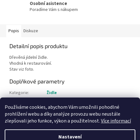
Osobní asistence
Poradíme Vám s nákupem
Popis
Diskuze
Detailní popis produktu
Dřevěná jídelní židle.
Vhodná k restaurování.
Stav viz foto.
Doplňkové parametry
Kategorie
:
Židle
Hmotnost
:
1 kg
Používáme cookies, abychom Vám umožnili pohodlné
Položka byla vyprodána…
prohlížení webu a díky analýze provozu webu neustále
zlepšovali jeho funkce, výkon a použitelnost.
Více informací
Z
á
Nastavení
Vytvořil Shoptet
p