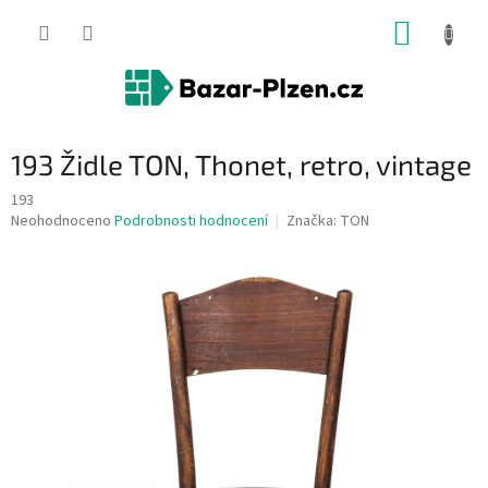
Přejít
NÁKUP
na
obsah
KOŠÍK
193 Židle TON, Thonet, retro, vintage
193
Průměrné
Neohodnoceno
Podrobnosti hodnocení
Značka:
TON
hodnocení
produktu
je
0,0
z
5
hvězdiček.