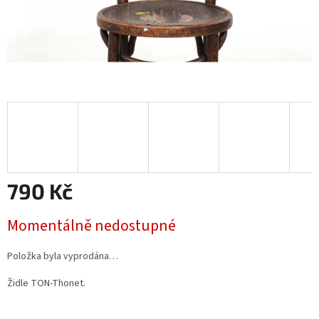
790 Kč
Měrná
Momentálně nedostupné
cena:
Položka byla vyprodána…
Židle TON-Thonet.