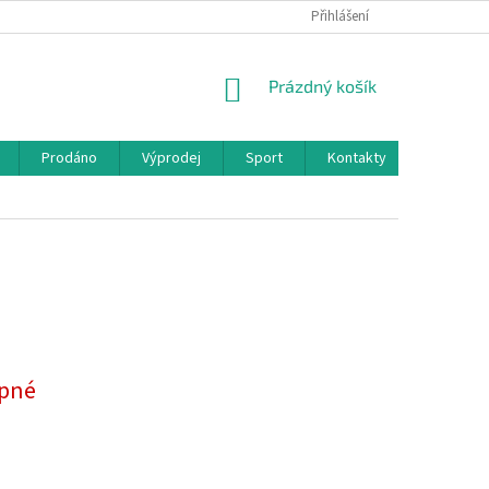
Přihlášení
NÁKUPNÍ
Prázdný košík
KOŠÍK
Prodáno
Výprodej
Sport
Kontakty
pné