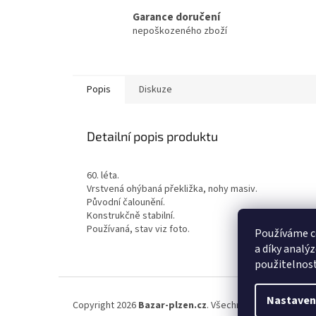
Garance doručení
nepoškozeného zboží
Popis
Diskuze
Detailní popis produktu
60. léta.
Vrstvená ohýbaná překližka, nohy masiv.
Původní čalounění.
Konstrukčně stabilní.
Používaná, stav viz foto.
Používáme c
a díky analý
použitelnos
Z
á
Nastaven
Copyright 2026
Bazar-plzen.cz
. Všechna práva vyhrazena
p