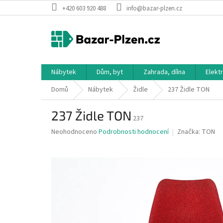
Přejít
+420 603 920 488
info@bazar-plzen.cz
na
obsah
Nábytek
Dům, byt
Zahrada, dílna
Elekt
Domů
Nábytek
Židle
237 Židle TON
237 Židle TON
237
Průměrné
Neohodnoceno
Podrobnosti hodnocení
Značka:
TON
hodnocení
produktu
je
0,0
z
5
hvězdiček.