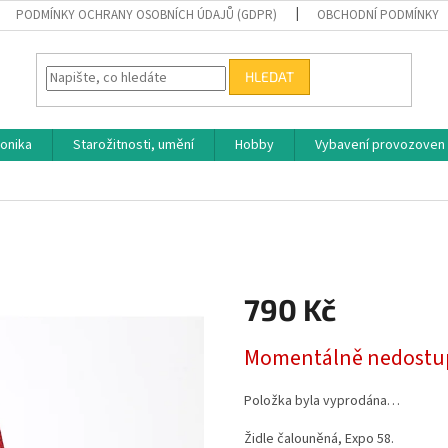
PODMÍNKY OCHRANY OSOBNÍCH ÚDAJŮ (GDPR)
OBCHODNÍ PODMÍNKY
HLEDAT
ronika
Starožitnosti, umění
Hobby
Vybavení provozoven
790 Kč
Měrná
Momentálně nedostu
cena:
Položka byla vyprodána…
Židle čalouněná, Expo 58.