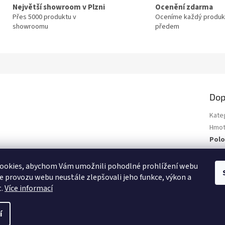
Největší showroom v Plzni
Ocenění zdarma
Přes 5000 produktu v
Oceníme každý produk
showroomu
předem
Dop
Kate
Hmot
Polo
ookies, abychom Vám umožnili pohodlné prohlížení webu
ze provozu webu neustále zlepšovali jeho funkce, výkon a
t.
Více informací
í
.