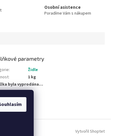
Osobní asistence
t
Poradíme Vám s nákupem
lňkové parametry
gorie
:
Židle
nost
:
1 kg
žka byla vyprodána…
Souhlasím
Vytvořil Shoptet