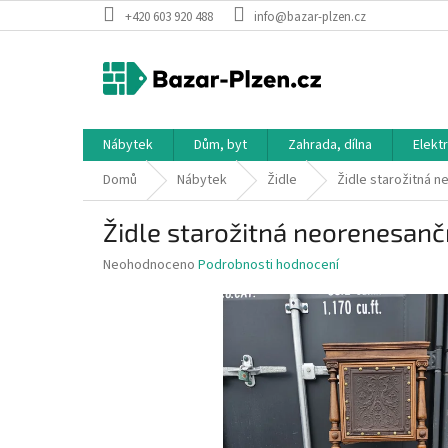
Přejít
+420 603 920 488
info@bazar-plzen.cz
na
obsah
Nábytek
Dům, byt
Zahrada, dílna
Elekt
Domů
Nábytek
Židle
Židle starožitná 
Židle starožitná neorenesanč
Průměrné
Neohodnoceno
Podrobnosti hodnocení
hodnocení
produktu
je
0,0
z
5
hvězdiček.