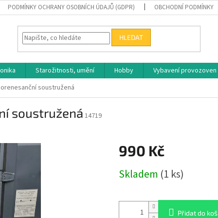
PODMÍNKY OCHRANY OSOBNÍCH ÚDAJŮ (GDPR)
OBCHODNÍ PODMÍNKY
HLEDAT
ronika
Starožitnosti, umění
Hobby
Vybavení provozoven
neorenesanční soustružená
ní soustružená
14719
990 Kč
Měrná
Skladem
(1 ks)
cena:
Přidat do koš