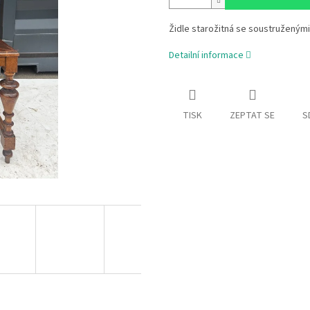
Židle starožitná se soustruženými
Detailní informace
TISK
ZEPTAT SE
S