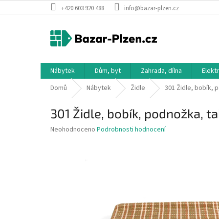
Přejít
+420 603 920 488
info@bazar-plzen.cz
na
obsah
Nábytek
Dům, byt
Zahrada, dílna
Elekt
Domů
Nábytek
Židle
301 Židle, bobík, 
301 Židle, bobík, podnožka, ta
Průměrné
Neohodnoceno
Podrobnosti hodnocení
hodnocení
produktu
je
0,0
z
5
hvězdiček.