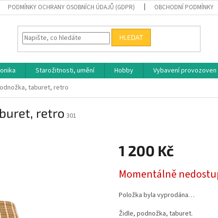
PODMÍNKY OCHRANY OSOBNÍCH ÚDAJŮ (GDPR)
OBCHODNÍ PODMÍNKY
HLEDAT
ronika
Starožitnosti, umění
Hobby
Vybavení provozoven
podnožka, taburet, retro
buret, retro
301
1 200 Kč
Měrná
Momentálně nedostu
cena:
Položka byla vyprodána…
Židle, podnožka, taburet.