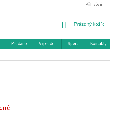
Přihlášení
NÁKUPNÍ
Prázdný košík
KOŠÍK
Prodáno
Výprodej
Sport
Kontakty
pné