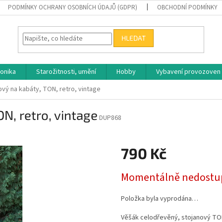
PODMÍNKY OCHRANY OSOBNÍCH ÚDAJŮ (GDPR)
OBCHODNÍ PODMÍNKY
HLEDAT
ronika
Starožitnosti, umění
Hobby
Vybavení provozoven
vý na kabáty, TON, retro, vintage
N, retro, vintage
DUP868
790 Kč
Měrná
Momentálně nedostu
cena:
Položka byla vyprodána…
Věšák celodřevěný, stojanový TO