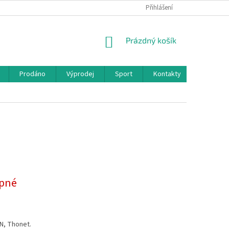
Přihlášení
NÁKUPNÍ
Prázdný košík
KOŠÍK
Prodáno
Výprodej
Sport
Kontakty
pné
N, Thonet.