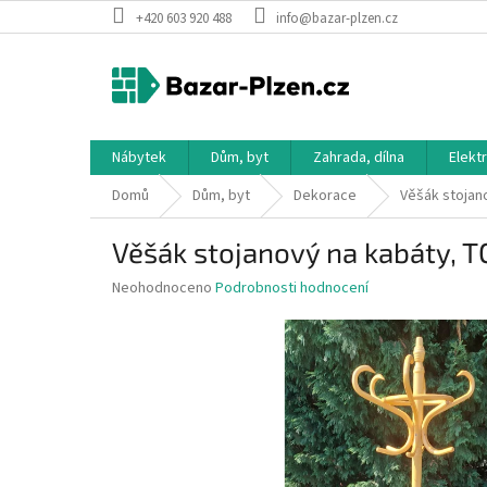
Přejít
+420 603 920 488
info@bazar-plzen.cz
na
obsah
Nábytek
Dům, byt
Zahrada, dílna
Elekt
Domů
Dům, byt
Dekorace
Věšák stojano
Věšák stojanový na kabáty, TO
Průměrné
Neohodnoceno
Podrobnosti hodnocení
hodnocení
produktu
je
0,0
z
5
hvězdiček.