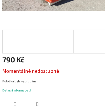
790 Kč
Měrná
Momentálně nedostupné
cena:
Položka byla vyprodána…
Detailní informace