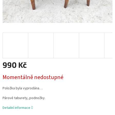
990 Kč
Měrná
Momentálně nedostupné
cena:
Položka byla vyprodána…
Párové taburety, podnožky.
Detailní informace