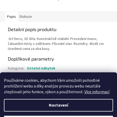
Popis
Diskuze
Detailní popis produktu
Art Deco, 30. léta. Konstrukčně stabilní. Provedení masiv,
čalounění místy s oděrkami. Původní stav. Rozměry: 45x45 cm.
Uvedená cena za oba kusy.
Doplňkové parametry
Kategorie
:
Ostatní nábytek
Hmotnost
:
1 kg
Používáme cookies, abychom Vám umožnili pohodlné
Položka byla vyprodána…
prohlížení webu a díky analýze provozu webu neustále
zlepšovali jeho funkce, výkon a použitelnost.
Více informací
Z
á
Nastavení
Vytvořil Shoptet
p
a