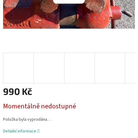
990 Kč
Měrná
Momentálně nedostupné
cena:
Položka byla vyprodána…
Detailní informace