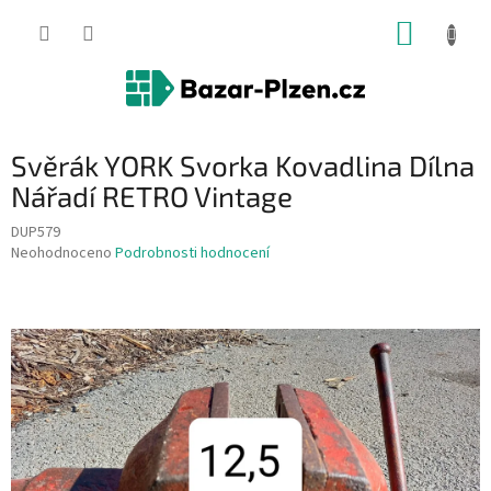
Přejít
NÁKUP
na
obsah
KOŠÍK
Svěrák YORK Svorka Kovadlina Dílna
Nářadí RETRO Vintage
DUP579
Průměrné
Neohodnoceno
Podrobnosti hodnocení
hodnocení
produktu
je
0,0
z
5
hvězdiček.