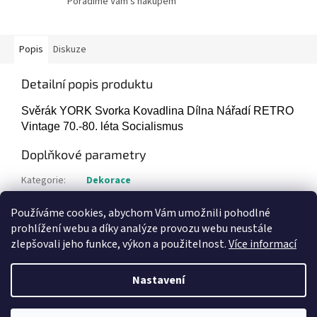
Poradíme Vám s nákupem
Popis
Diskuze
Detailní popis produktu
Svěrák YORK Svorka Kovadlina Dílna Nářadí RETRO
Vintage 70.-80. léta Socialismus
Doplňkové parametry
Kategorie
:
Dekorace
Hmotnost
:
1 kg
Používáme cookies, abychom Vám umožnili pohodlné
Položka byla vyprodána…
prohlížení webu a díky analýze provozu webu neustále
zlepšovali jeho funkce, výkon a použitelnost.
Více informací
Z
á
Nastavení
Vytvořil Shoptet
p
a