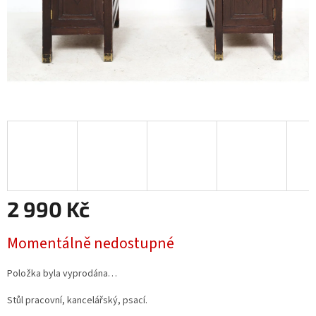
2 990 Kč
Měrná
Momentálně nedostupné
cena:
Položka byla vyprodána…
Stůl pracovní, kancelářský, psací.