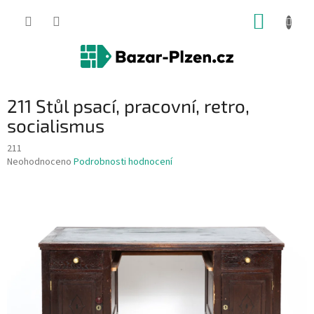
Přejít
NÁKUP
na
obsah
KOŠÍK
211 Stůl psací, pracovní, retro,
socialismus
211
Průměrné
Neohodnoceno
Podrobnosti hodnocení
hodnocení
produktu
je
0,0
z
5
hvězdiček.