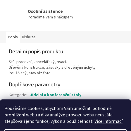
Osobní asistence
Poradíme Vám s nákupem
Popis
Diskuze
Detailní popis produktu
Stůl pracovní, kancelářský, psací.
Dřevěná konstrukce, zásuvky s dřevěnými úchyty.
Používaný, stav viz foto.
Doplňkové parametry
Kategorie
:
Jídelní a konferenční stoly
Hmotnost
:
1 kg
Používáme cookies, abychom Vám umožnili pohodlné
Položka byla vyprodána…
prohlížení webu a díky analýze provozu webu neustále
zlepšovali jeho funkce, výkon a použitelnost.
Více informací
Z