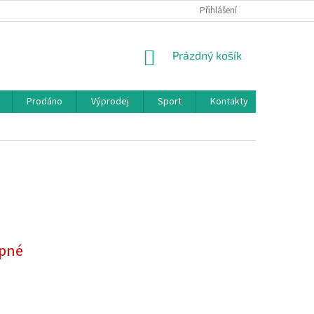
Přihlášení
NÁKUPNÍ
Prázdný košík
KOŠÍK
Prodáno
Výprodej
Sport
Kontakty
pné