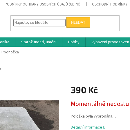
PODMÍNKY OCHRANY OSOBNÍCH ÚDAJŮ (GDPR)
OBCHODNÍ PODMÍNKY
HLEDAT
ronika
Starožitnosti, umění
Hobby
Vybavení provozoven
le Podnožka
0
390 Kč
Měrná
Momentálně nedostu
cena:
Položka byla vyprodána…
Detailní informace