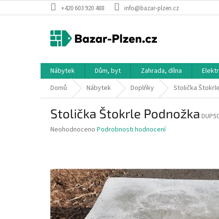
Přejít
+420 603 920 488
info@bazar-plzen.cz
na
obsah
Nábytek
Dům, byt
Zahrada, dílna
Elekt
Domů
Nábytek
Doplňky
Stolička Štokr
Stolička Štokrle Podnožka
DUP5
Průměrné
Neohodnoceno
Podrobnosti hodnocení
hodnocení
produktu
je
0,0
z
5
hvězdiček.