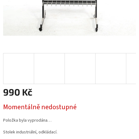
990 Kč
Měrná
Momentálně nedostupné
cena:
Položka byla vyprodána…
Stolek industriální, odkládací.