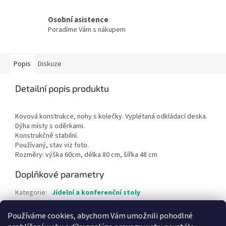
Osobní asistence
Poradíme Vám s nákupem
Popis
Diskuze
Detailní popis produktu
Kovová konstrukce, nohy s kolečky. Vyplétaná odkládací deska.
Dýha místy s oděrkami.
Konstrukčně stabilní.
Používaný, stav viz foto.
Rozměry: výška 60cm, délka 80 cm, šířka 48 cm
Doplňkové parametry
Kategorie
:
Jídelní a konferenční stoly
Hmotnost
:
1 kg
Používáme cookies, abychom Vám umožnili pohodlné
Položka byla vyprodána…