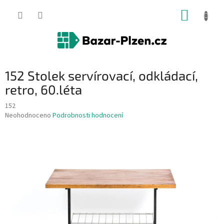
Přejít
NÁKUP
na
obsah
KOŠÍK
152 Stolek servírovací, odkládací,
retro, 60.léta
152
Průměrné
Neohodnoceno
Podrobnosti hodnocení
hodnocení
produktu
je
0,0
z
5
hvězdiček.