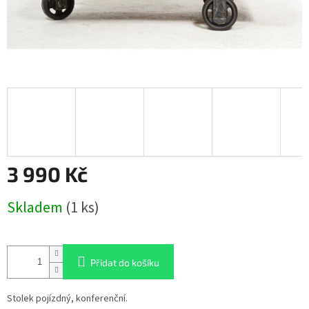
3 990 Kč
Měrná
Skladem
(1 ks)
cena:
Přidat do košíku
Stolek pojízdný, konferenční.