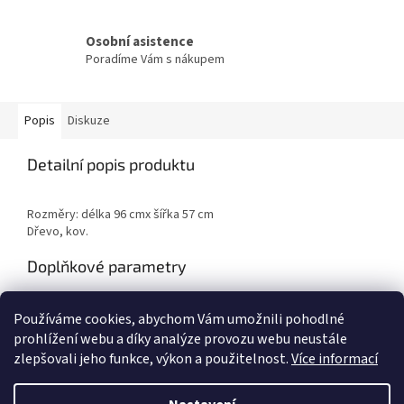
Osobní asistence
Poradíme Vám s nákupem
Popis
Diskuze
Detailní popis produktu
Rozměry: délka 96 cmx šířka 57 cm
Dřevo, kov.
Doplňkové parametry
Kategorie
:
Jídelní a konferenční stoly
Používáme cookies, abychom Vám umožnili pohodlné
Hmotnost
:
1 kg
prohlížení webu a díky analýze provozu webu neustále
zlepšovali jeho funkce, výkon a použitelnost.
Více informací
Z
á