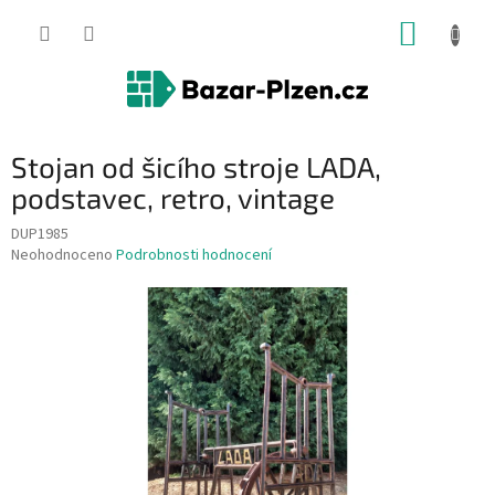
Přejít
NÁKUP
na
obsah
KOŠÍK
Stojan od šicího stroje LADA,
podstavec, retro, vintage
DUP1985
Průměrné
Neohodnoceno
Podrobnosti hodnocení
hodnocení
produktu
je
0,0
z
5
hvězdiček.