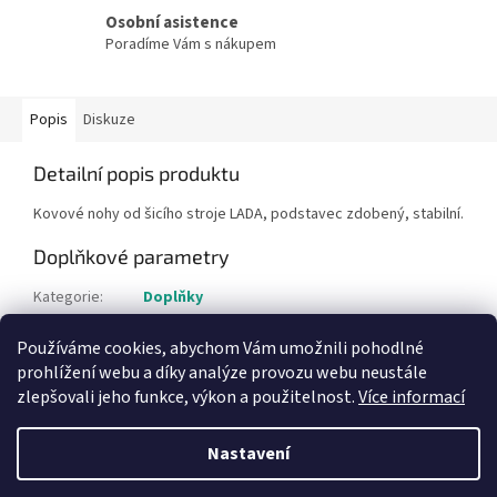
Osobní asistence
Poradíme Vám s nákupem
Popis
Diskuze
Detailní popis produktu
Kovové nohy od šicího stroje LADA, podstavec zdobený, stabilní.
Doplňkové parametry
Kategorie
:
Doplňky
Hmotnost
:
1 kg
Používáme cookies, abychom Vám umožnili pohodlné
Položka byla vyprodána…
prohlížení webu a díky analýze provozu webu neustále
zlepšovali jeho funkce, výkon a použitelnost.
Více informací
Z
á
Nastavení
Vytvořil Shoptet
p
a