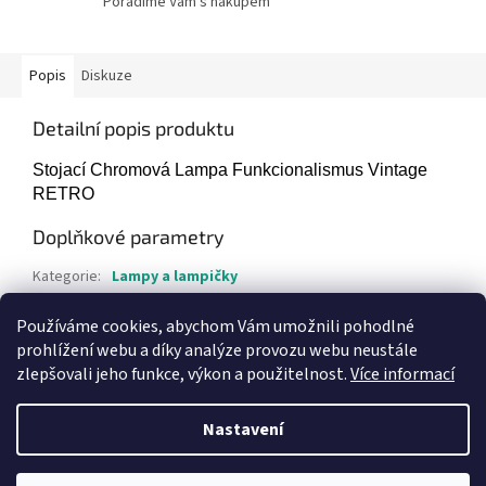
Poradíme Vám s nákupem
Popis
Diskuze
Detailní popis produktu
Stojací Chromová Lampa Funkcionalismus Vintage
RETRO
Doplňkové parametry
Kategorie
:
Lampy a lampičky
Hmotnost
:
1 kg
Používáme cookies, abychom Vám umožnili pohodlné
Položka byla vyprodána…
prohlížení webu a díky analýze provozu webu neustále
zlepšovali jeho funkce, výkon a použitelnost.
Více informací
Z
á
Nastavení
Vytvořil Shoptet
p
a