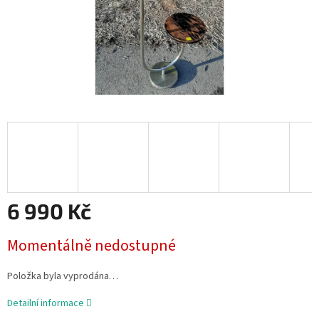
6 990 Kč
Měrná
Momentálně nedostupné
cena:
Položka byla vyprodána…
Detailní informace