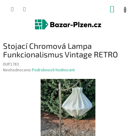
Přejít
NÁKUP
na
obsah
KOŠÍK
Stojací Chromová Lampa
Funkcionalismus Vintage RETRO
DUP1783
Průměrné
Neohodnoceno
Podrobnosti hodnocení
hodnocení
produktu
je
0,0
z
5
hvězdiček.