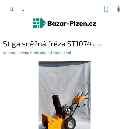
Přejít
NÁKUP
na
obsah
KOŠÍK
Stiga sněžná fréza ST1074
13998
Průměrné
Neohodnoceno
Podrobnosti hodnocení
hodnocení
produktu
je
0,0
z
5
hvězdiček.