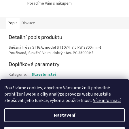
Poradíme Vám s nákupem
Popis
Diskuze
Detailní popis produktu
Sněžná fréza STIGA, model ST1074. 7,5 kW 3700 min-1
Používaná, funkční. Velmi dobrý stav. PC 35000 Kč.
Doplňkové parametry
Kategorie
:
Stavebnictví
Hmotnost
:
1 kg
Používáme cookies, abychom Vám umožnili pohodlné
Položka byla vyprodána…
prohlížení webu a díky analýze provozu webu neustále
zlepšovali jeho funkce, výkon a použitelnost.
Více informací
Z
á
Nastavení
Vytvořil Shoptet
p
a