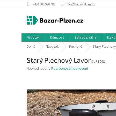
Přejít
+420 603 920 488
info@bazar-plzen.cz
na
obsah
Nábytek
Dům, byt
Zahrada, dílna
Elekt
Domů
Nábytek
Kuchyně
Starý Plechový
Starý Plechový Lavor
DUP1662
Průměrné
Neohodnoceno
Podrobnosti hodnocení
hodnocení
produktu
je
0,0
z
5
hvězdiček.