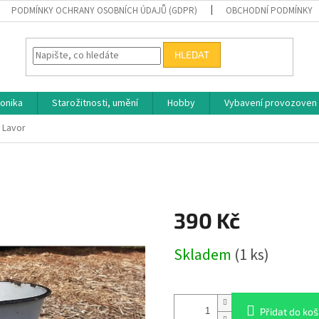
PODMÍNKY OCHRANY OSOBNÍCH ÚDAJŮ (GDPR)
OBCHODNÍ PODMÍNKY
HLEDAT
ronika
Starožitnosti, umění
Hobby
Vybavení provozoven
 Lavor
390 Kč
Měrná
Skladem
(1 ks)
cena:
Přidat do koš