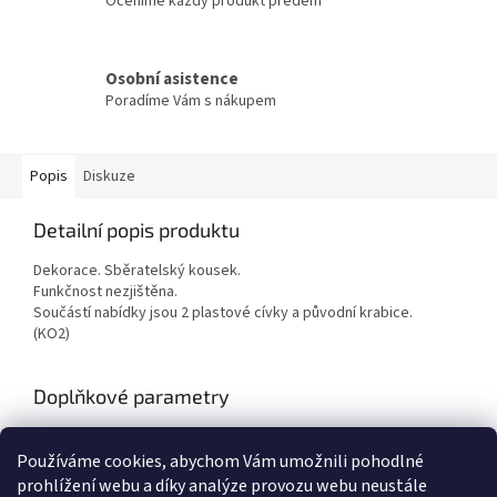
Oceníme každý produkt předem
Osobní asistence
Poradíme Vám s nákupem
Popis
Diskuze
Detailní popis produktu
Dekorace. Sběratelský kousek.
Funkčnost nezjištěna.
Součástí nabídky jsou 2 plastové cívky a původní krabice.
(KO2)
Doplňkové parametry
Kategorie
:
Fotoaparáty a optika
Používáme cookies, abychom Vám umožnili pohodlné
Hmotnost
:
1 kg
prohlížení webu a díky analýze provozu webu neustále