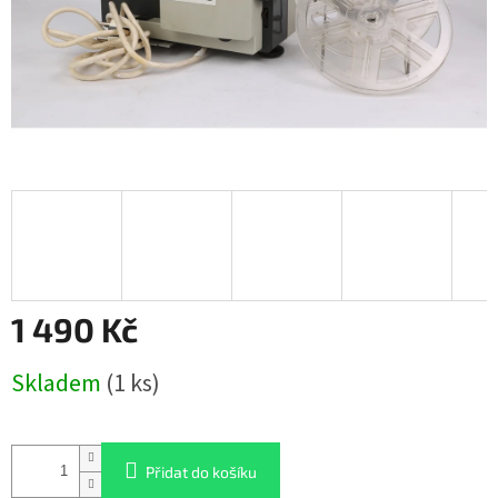
1 490 Kč
Měrná
Skladem
(1 ks)
cena:
Přidat do košíku