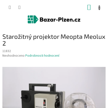
Přejít
NÁKUP
na
obsah
KOŠÍK
Starožitný projektor Meopta Meolux
2
11832
Průměrné
Neohodnoceno
Podrobnosti hodnocení
hodnocení
produktu
je
0,0
z
5
hvězdiček.