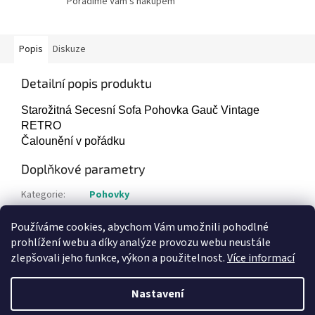
Poradíme Vám s nákupem
Popis
Diskuze
Detailní popis produktu
Starožitná Secesní Sofa Pohovka Gauč Vintage
RETRO
Čalounění v pořádku
Doplňkové parametry
Kategorie
:
Pohovky
Hmotnost
:
1 kg
Používáme cookies, abychom Vám umožnili pohodlné
Položka byla vyprodána…
prohlížení webu a díky analýze provozu webu neustále
zlepšovali jeho funkce, výkon a použitelnost.
Více informací
Z
á
Nastavení
Vytvořil Shoptet
p