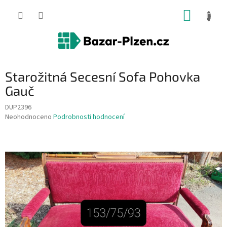
Přejít
NÁKUP
na
obsah
KOŠÍK
Starožitná Secesní Sofa Pohovka
Gauč
DUP2396
Průměrné
Neohodnoceno
Podrobnosti hodnocení
hodnocení
produktu
je
0,0
z
5
hvězdiček.