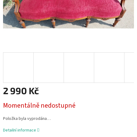
2 990 Kč
Měrná
Momentálně nedostupné
cena:
Položka byla vyprodána…
Detailní informace