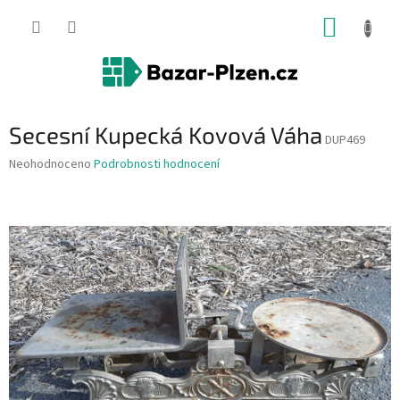
Přejít
NÁKUP
na
obsah
KOŠÍK
Secesní Kupecká Kovová Váha
DUP469
Průměrné
Neohodnoceno
Podrobnosti hodnocení
hodnocení
produktu
je
0,0
z
5
hvězdiček.