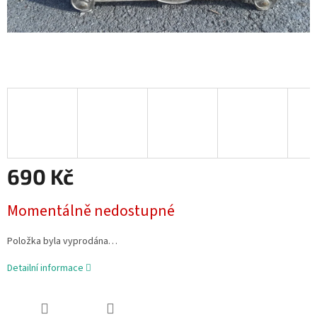
690 Kč
Měrná
Momentálně nedostupné
cena:
Položka byla vyprodána…
Detailní informace