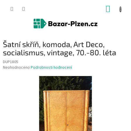
Přejít
NÁKUP
na
obsah
KOŠÍK
Šatní skříň, komoda, Art Deco,
socialismus, vintage, 70.-80. léta
DUP1805
Průměrné
Neohodnoceno
Podrobnosti hodnocení
hodnocení
produktu
je
0,0
z
5
hvězdiček.