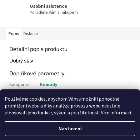
Osobní asistence
Poradíme Vám s nákupem
Popis
Diskuze
Detailní popis produktu
Dobrý stav
Doplňkové parametry
Kategorie
:
Komody
Hmotnost
:
35 kg
Používáme cookies, abychom Vám umožnili pohodlné
Položka byla vyprodána…
prohlížení webu a díky analýze provozu webu neustále
zlepšovali jeho funkce, výkon a použitelnost.
Více informací
Z
á
Nastavení
Vytvořil Shoptet
p
a