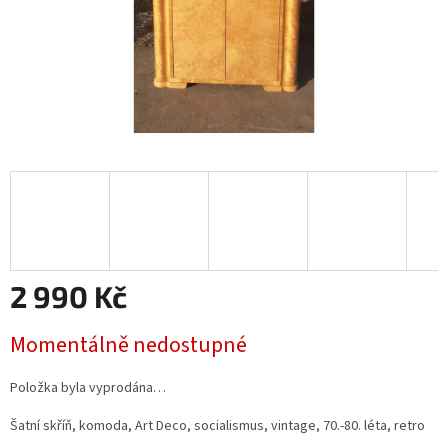
2 990 Kč
Měrná
Momentálně nedostupné
cena:
Položka byla vyprodána…
Šatní skříň, komoda, Art Deco, socialismus, vintage, 70.-80. léta, retro