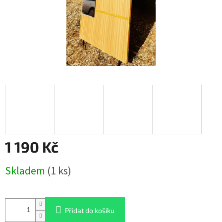
1 190 Kč
Měrná
Skladem
(1 ks)
cena:
Přidat do košíku