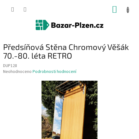
Přejít
NÁKUP
na
obsah
KOŠÍK
Předsíňová Stěna Chromový Věšák
70.-80. léta RETRO
DUP128
Průměrné
Neohodnoceno
Podrobnosti hodnocení
hodnocení
produktu
je
0,0
z
5
hvězdiček.