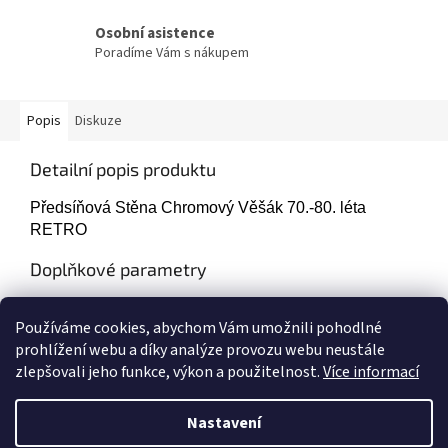
Osobní asistence
Poradíme Vám s nákupem
Popis
Diskuze
Detailní popis produktu
Předsíňová Stěna Chromový Věšák 70.-80. léta
RETRO
Doplňkové parametry
Kategorie
:
Doplňky
Používáme cookies, abychom Vám umožnili pohodlné
Hmotnost
:
1 kg
prohlížení webu a díky analýze provozu webu neustále
zlepšovali jeho funkce, výkon a použitelnost.
Více informací
Z
á
Nastavení
Vytvořil Shoptet
p