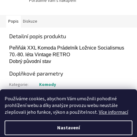
Poradíme Vám s nákupem
Popis
Diskuze
Detailní popis produktu
Peřiňák XXL Komoda Prádelník Ložnice Socialismus
70.-80. léta Vintage RETRO
Dobrý původní stav
Doplňkové parametry
Kategorie
:
Komody
Hmotnost
:
1 kg
Používáme cookies, abychom Vám umožnili pohodlné
Položka byla vyprodána…
prohlížení webu a díky analýze provozu webu neustále
zlepšovali jeho funkce, výkon a použitelnost.
Více informací
Z
á
Nastavení
Vytvořil Shoptet
p