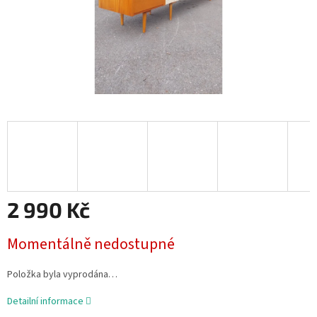
2 990 Kč
Měrná
Momentálně nedostupné
cena:
Položka byla vyprodána…
Detailní informace