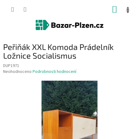
Přejít
NÁKUP
na
obsah
KOŠÍK
Peřiňák XXL Komoda Prádelník
Ložnice Socialismus
DUP1971
Průměrné
Neohodnoceno
Podrobnosti hodnocení
hodnocení
produktu
je
0,0
z
5
hvězdiček.