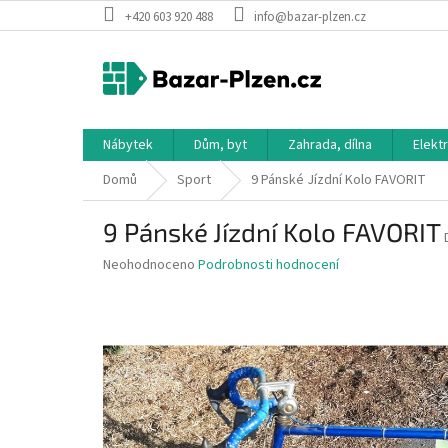
Přejít
+420 603 920 488
info@bazar-plzen.cz
na
obsah
Nábytek
Dům, byt
Zahrada, dílna
Elekt
Domů
Sport
9 Pánské Jízdní Kolo FAVORIT
9 Pánské Jízdní Kolo FAVORIT
Průměrné
Neohodnoceno
Podrobnosti hodnocení
hodnocení
produktu
je
0,0
z
5
hvězdiček.