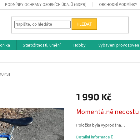
PODMÍNKY OCHRANY OSOBNÍCH ÚDAJŮ (GDPR)
OBCHODNÍ PODMÍNKY
HLEDAT
ronika
Starožitnosti, umění
Hobby
Vybavení provozoven
DUP91
1 990 Kč
Měrná
Momentálně nedostu
cena:
Položka byla vyprodána…
Detailní informace