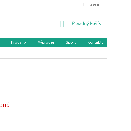
Přihlášení
NÁKUPNÍ
Prázdný košík
KOŠÍK
Prodáno
Výprodej
Sport
Kontakty
pné