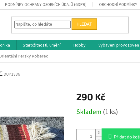
PODMÍNKY OCHRANY OSOBNÍCH ÚDAJŮ (GDPR)
OBCHODNÍ PODMÍNKY
HLEDAT
ronika
Starožitnosti, umění
Hobby
Vybavení provozoven
Orientální Perský Koberec
c
DUP1836
290 Kč
Měrná
Skladem
(1 ks)
cena:
Přidat do koš