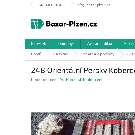
Přejít
+420 603 920 488
info@bazar-plzen.cz
na
obsah
Nábytek
Dům, byt
Zahrada, dílna
Elekt
Domů
Nábytek
Koberce a podlahy
248 
248 Orientální Perský Kobere
Průměrné
Neohodnoceno
Podrobnosti hodnocení
hodnocení
produktu
je
0,0
z
5
hvězdiček.