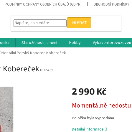
PODMÍNKY OCHRANY OSOBNÍCH ÚDAJŮ (GDPR)
OBCHODNÍ PODMÍNKY
HLEDAT
ronika
Starožitnosti, umění
Hobby
Vybavení provozoven
Orientální Perský Koberec Kobereček
c Kobereček
DUP415
2 990 Kč
Měrná
Momentálně nedostu
cena:
Položka byla vyprodána…
Detailní informace