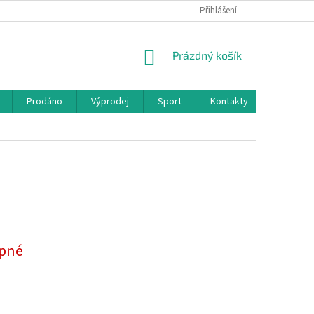
Přihlášení
NÁKUPNÍ
Prázdný košík
KOŠÍK
Prodáno
Výprodej
Sport
Kontakty
pné