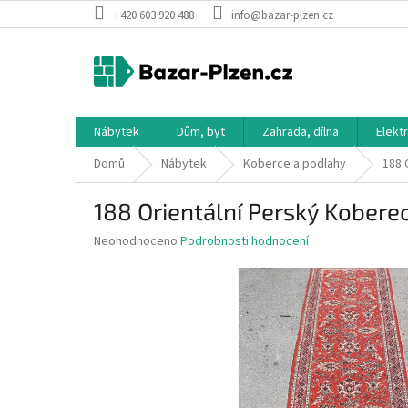
Přejít
+420 603 920 488
info@bazar-plzen.cz
na
obsah
Nábytek
Dům, byt
Zahrada, dílna
Elekt
Domů
Nábytek
Koberce a podlahy
188 
188 Orientální Perský Kobere
Průměrné
Neohodnoceno
Podrobnosti hodnocení
hodnocení
produktu
je
0,0
z
5
hvězdiček.