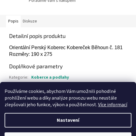
Poradíme Vám s nákupem
Popis
Diskuze
Detailní popis produktu
Orientální Perský Koberec Kobereček Běhoun č. 181
Rozměry: 190 x 275
Doplňkové parametry
Kategorie
:
Koberce a podlahy
Hmotnost
:
1 kg
Používáme cookies, abychom Vám umožnili pohodlné
Položka byla vyprodána…
prohlížení webu a díky analýze provozu webu neustále
zlepšovali jeho funkce, výkon a použitelnost.
Více informací
Z
á
Nastavení
Vytvořil Shoptet
p
a