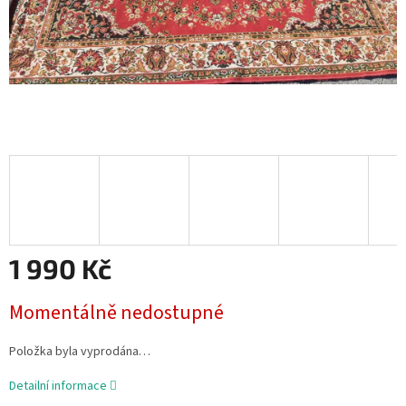
1 990 Kč
Měrná
Momentálně nedostupné
cena:
Položka byla vyprodána…
Detailní informace