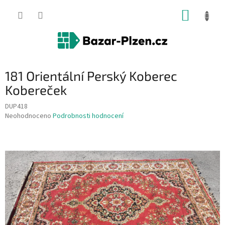
Přejít
NÁKUP
na
obsah
KOŠÍK
181 Orientální Perský Koberec
Kobereček
DUP418
Průměrné
Neohodnoceno
Podrobnosti hodnocení
hodnocení
produktu
je
0,0
z
5
hvězdiček.