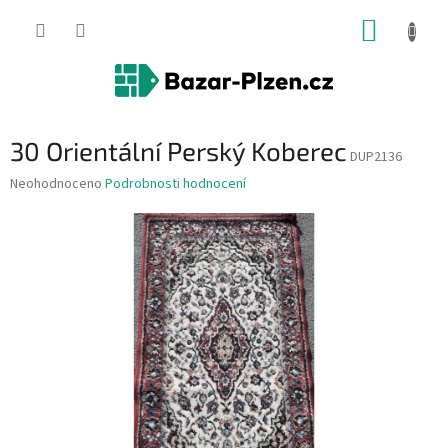
Přejít
NÁKUP
na
obsah
KOŠÍK
30 Orientální Perský Koberec
DUP2136
Průměrné
Neohodnoceno
Podrobnosti hodnocení
hodnocení
produktu
je
0,0
z
5
hvězdiček.