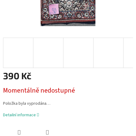
390 Kč
Měrná
Momentálně nedostupné
cena:
Položka byla vyprodána…
Detailní informace