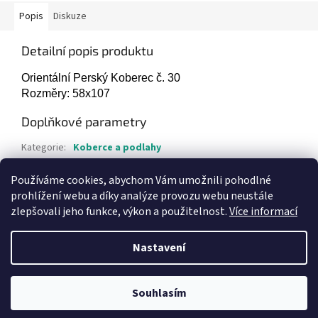
Popis
Diskuze
Detailní popis produktu
Orientální Perský Koberec č. 30
Rozměry: 58x107
Doplňkové parametry
Kategorie
:
Koberce a podlahy
Hmotnost
:
1 kg
Používáme cookies, abychom Vám umožnili pohodlné
Položka byla vyprodána…
prohlížení webu a díky analýze provozu webu neustále
zlepšovali jeho funkce, výkon a použitelnost.
Více informací
Z
á
Nastavení
Vytvořil Shoptet
p
a
t
Souhlasím
Copyright 2026
Bazar-plzen.cz
. Všechna práva vyhrazena.
í