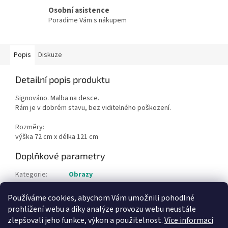
Osobní asistence
Poradíme Vám s nákupem
Popis
Diskuze
Detailní popis produktu
Signováno. Malba na desce.
Rám je v dobrém stavu, bez viditelného poškození.
Rozměry:
výška 72 cm x délka 121 cm
Doplňkové parametry
Kategorie
:
Obrazy
Hmotnost
:
1 kg
Používáme cookies, abychom Vám umožnili pohodlné
Položka byla vyprodána…
prohlížení webu a díky analýze provozu webu neustále
zlepšovali jeho funkce, výkon a použitelnost.
Více informací