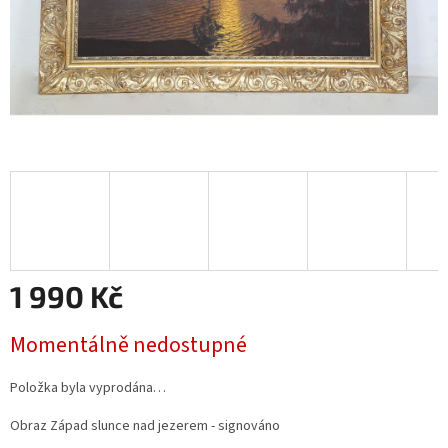
1 990 Kč
Měrná
Momentálně nedostupné
cena:
Položka byla vyprodána…
Obraz Západ slunce nad jezerem - signováno