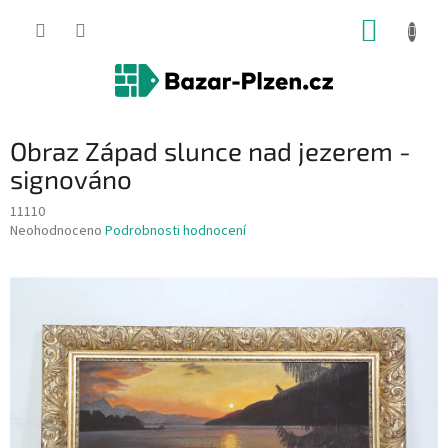
Přejít
NÁKUP
na
obsah
KOŠÍK
Obraz Západ slunce nad jezerem -
signováno
11110
Průměrné
Neohodnoceno
Podrobnosti hodnocení
hodnocení
produktu
je
0,0
z
5
hvězdiček.